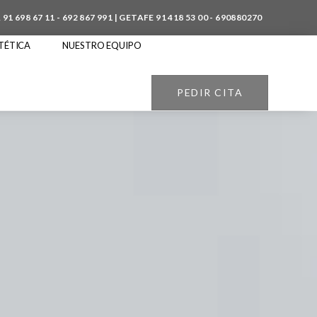
A
91 698 67 11
-
692 867 991
| GETAFE
91 418 53 00
-
690880270
TÉTICA
NUESTRO EQUIPO
PEDIR CITA