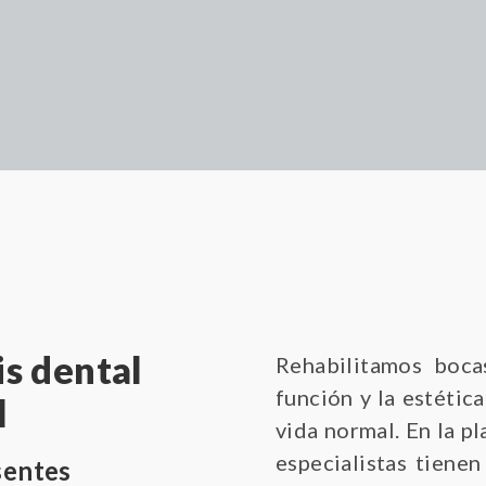
s dental
Rehabilitamos bocas
función y la estétic
l
vida normal. En la p
especialistas tiene
sentes