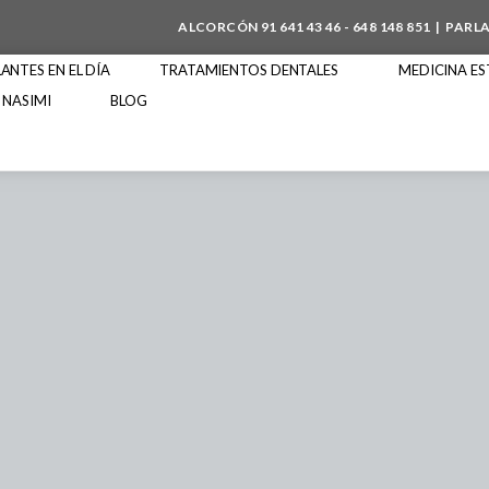
ALCORCÓN
91 641 43 46
-
648 148 851
| PARL
NTES EN EL DÍA
TRATAMIENTOS DENTALES
MEDICINA ES
 NASIMI
BLOG