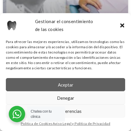
Gestionar el consentimiento
de las cookies
¿Duele ponerse un implante dental?
Para ofrecer las mejores experiencias, utilizamos tecnologías como las
cookies para almacenar y/o acceder a la información del dispositivo. El
Lo que realmente sienten los
consentimiento de estas tecnologías nos permitirá procesar datos
pacientes
como el comportamiento de navegación o las identificaciones únicas
en este sitio. No consentir o retirar el consentimiento, puede afectar
negativamente a ciertas características y funciones.
¿Te ha gustado este post? Una de las preguntas más
habituales en consulta cuando hablamos de implantes
Aceptar
dentales es muy directa: “¿Duele ponerse un implante
Denegar
LEER MÁS »
Ver preferencias
Chatea con tu
clínica
Clínicas Doctor Nasimi
12 de abril de 2026
Política de Cookies
Aviso Legal y Política de Privacidad