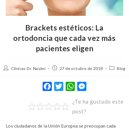
Brackets estéticos: La
ortodoncia que cada vez más
pacientes eligen
Clínicas Dr. Nasimi
27 de octubre de 2018
Blog
F
T
W
M
ac
w
h
es
¿Te ha gustado este
e
it
at
se
post?
b
te
s
n
o
r
A
g
Los ciudadanos de la Unión Europea se preocupan cada