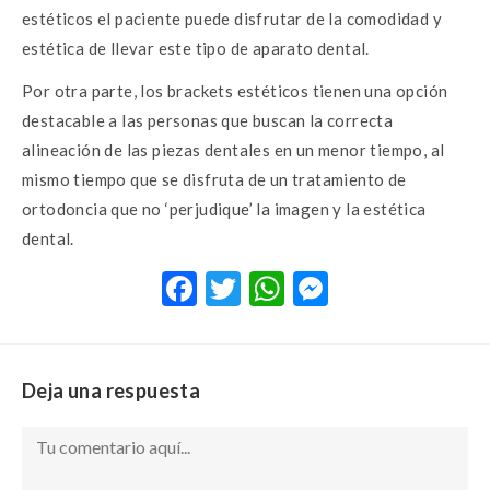
estéticos el paciente puede disfrutar de la comodidad y
estética de llevar este tipo de aparato dental.
Por otra parte, los brackets estéticos tienen una opción
destacable a las personas que buscan la correcta
alineación de las piezas dentales en un menor tiempo, al
mismo tiempo que se disfruta de un tratamiento de
ortodoncia que no ‘perjudique’ la imagen y la estética
dental.
F
T
W
M
ac
w
h
es
e
it
at
se
b
te
s
n
Deja una respuesta
o
r
A
g
o
p
er