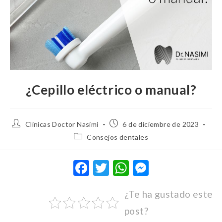
¿Cepillo eléctrico o manual?
Clínicas Doctor Nasimi
6 de diciembre de 2023
Consejos dentales
F
T
W
M
ac
w
h
es
¿Te ha gustado este
e
it
at
se
post?
b
te
s
n