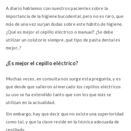
o
r
A
g
A diario hablamos con nuestros pacientes sobre la
o
p
er
importancia de la higiene bucodental, pero no es raro, que
k
p
más de una vez surjan dudas sobre este hábito de higiene.
¿Qué es mejor el cepillo eléctrico o manual? ¿Se debe
utilizar un colutorio siempre, qué tipo de pasta dental es
mejor..?
¿Es mejor el cepillo eléctrico?
Muchas veces, en consulta nos surge esta pregunta, y es
que desde que salieron al mercado los cepillos eléctricos
su uso se ha extendido tanto que son los que más se
utilizan en la actualidad.
Sin embargo, hay que decir que no existe una superioridad
como tal, y que la clave reside en la técnica adecuada de
cepillado.