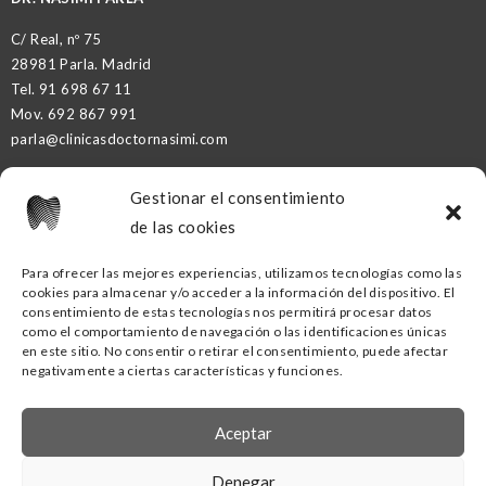
C/ Real, nº 75
28981 Parla. Madrid
Tel.
91 698 67 11
Mov.
692 867 991
parla@clinicasdoctornasimi.com
Gestionar el consentimiento
DR. NASIMI PARTNER
de las cookies
Para ofrecer las mejores experiencias, utilizamos tecnologías como las
cookies para almacenar y/o acceder a la información del dispositivo. El
CLÍNICA DENTAL DR. NASIMI GETAFE
consentimiento de estas tecnologías nos permitirá procesar datos
como el comportamiento de navegación o las identificaciones únicas
C/ Ramón y Cajal, nº16
en este sitio. No consentir o retirar el consentimiento, puede afectar
negativamente a ciertas características y funciones.
28902 Getafe. Madrid
Tel.
91
418 53 00
Mov.
690 88 02 70
Aceptar
getafe@clinicasdoctornasimi.com
Denegar