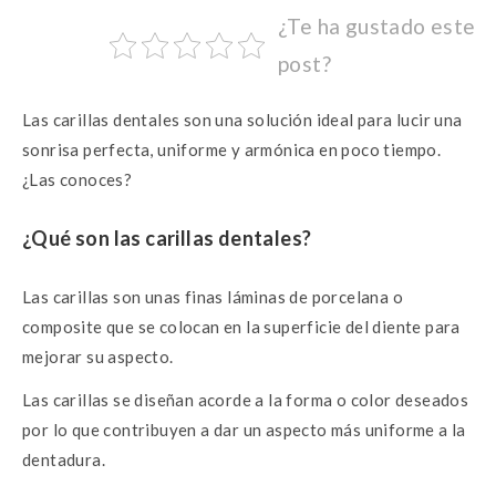
ac
w
h
es
¿Te ha gustado este
e
it
at
se
post?
b
te
s
n
o
r
A
g
Las carillas dentales son una solución ideal para lucir una
o
p
er
sonrisa perfecta, uniforme y armónica en poco tiempo.
k
p
¿Las conoces?
¿Qué son las carillas dentales?
Las carillas son unas finas láminas de porcelana o
composite que se colocan en la superficie del diente para
mejorar su aspecto.
Las carillas se diseñan acorde a la forma o color deseados
por lo que contribuyen a dar un aspecto más uniforme a la
dentadura.