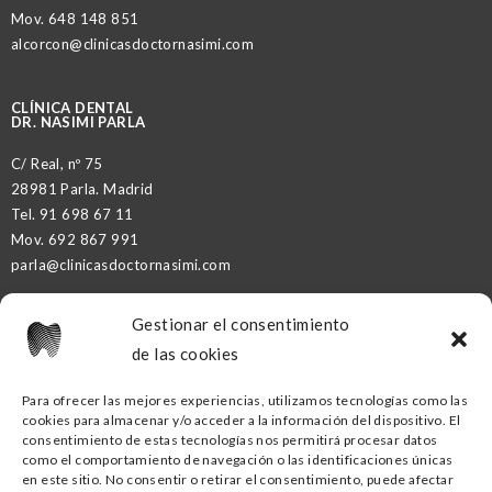
Mov.
648 148 851
alcorcon@clinicasdoctornasimi.com
CLÍNICA DENTAL
DR. NASIMI PARLA
C/ Real, nº 75
28981 Parla. Madrid
Tel.
91 698 67 11
Mov.
692 867 991
parla@clinicasdoctornasimi.com
Gestionar el consentimiento
DR. NASIMI PARTNER
de las cookies
Para ofrecer las mejores experiencias, utilizamos tecnologías como las
cookies para almacenar y/o acceder a la información del dispositivo. El
CLÍNICA DENTAL DR. NASIMI GETAFE
consentimiento de estas tecnologías nos permitirá procesar datos
como el comportamiento de navegación o las identificaciones únicas
C/ Ramón y Cajal, nº16
en este sitio. No consentir o retirar el consentimiento, puede afectar