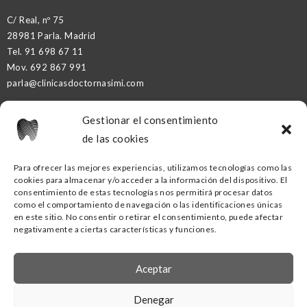
C/ Real, nº 75
28981 Parla. Madrid
Tel.
91 698 67 11
Mov.
692 867 991
parla@clinicasdoctornasimi.com
Gestionar el consentimiento
DR. NASIMI PARTNER
de las cookies
Para ofrecer las mejores experiencias, utilizamos tecnologías como las
cookies para almacenar y/o acceder a la información del dispositivo. El
CLÍNICA DENTAL DR. NASIMI GETAFE
consentimiento de estas tecnologías nos permitirá procesar datos
como el comportamiento de navegación o las identificaciones únicas
C/ Ramón y Cajal, nº16
en este sitio. No consentir o retirar el consentimiento, puede afectar
negativamente a ciertas características y funciones.
28902 Getafe. Madrid
Tel.
91
418 53 00
Mov.
690 88 02 70
Aceptar
getafe@clinicasdoctornasimi.com
Denegar