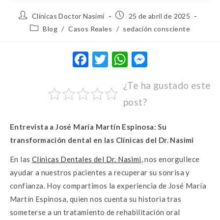
Clínicas Doctor Nasimi
25 de abril de 2025
Blog
/
Casos Reales
/
sedación consciente
F
T
W
M
ac
w
h
es
¿Te ha gustado este
e
it
at
se
post?
b
te
s
n
o
r
A
g
Entrevista a José María Martín Espinosa: Su
o
p
er
transformación dental en las Clínicas del Dr. Nasimi
k
p
En las
Clínicas Dentales del Dr. Nasimi
, nos enorgullece
ayudar a nuestros pacientes a recuperar su sonrisa y
confianza. Hoy compartimos la experiencia de José María
Martín Espinosa, quien nos cuenta su historia tras
someterse a un tratamiento de rehabilitación oral