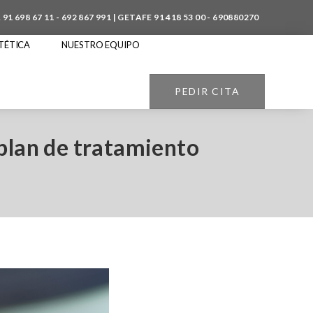
A
91 698 67 11
-
692 867 991
| GETAFE
91 418 53 00
-
690880270
TÉTICA
NUESTRO EQUIPO
PEDIR CITA
 plan de tratamiento