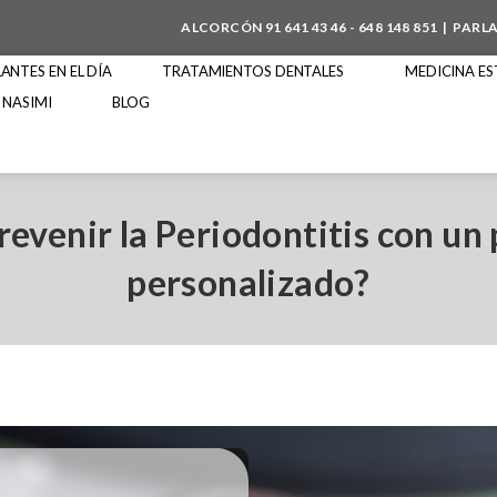
ALCORCÓN
91 641 43 46
-
648 148 851
| PARL
NTES EN EL DÍA
TRATAMIENTOS DENTALES
MEDICINA ES
 NASIMI
BLOG
revenir la Periodontitis con un
personalizado?