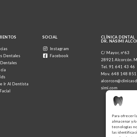
IENTOS
SOCIAL
CLÍNICA DENTAL
DR. NASIMI ALC
cias
Instagram
C/ Mayor, nº63
s Dentales
Facebook
28921 Alcorcón. 
 Dentales
Tel.
91 641 43 46
cia
Mov.
648 148 851
ids
alcorcon@clinicas
 Ir Al Dentista
simi.com
Facial
Para ofrecer l
almacenar y/o 
tecnologías n
las identifica