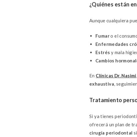
¿Quiénes están en 
Aunque cualquiera pued
Fumar
o el consumo
Enfermedades cró
Estrés
y mala higie
Cambios hormonal
En
Clínicas Dr. Nasimi
exhaustiva
, seguimie
Tratamiento perso
Si ya tienes periodont
ofrecerá un plan de t
cirugía periodontal
s