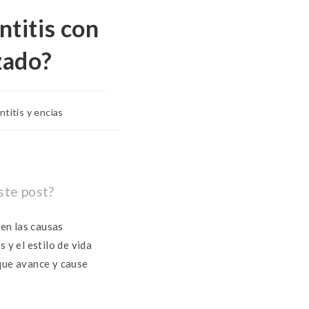
ntitis con
zado?
ntitis y encias
ste post?
ien las causas
 y el estilo de vida
 que avance y cause