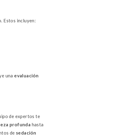
. Estos incluyen:
uye una
evaluación
uipo de expertos te
ieza profunda
hasta
ntos de
sedación