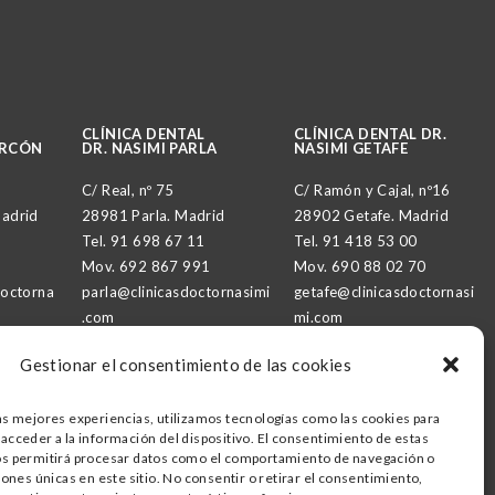
CLÍNICA DENTAL
CLÍNICA DENTAL DR.
ORCÓN
DR. NASIMI PARLA
NASIMI GETAFE
C/ Real, nº 75
C/ Ramón y Cajal, nº16
Madrid
28981 Parla. Madrid
28902 Getafe. Madrid
Tel.
91 698 67 11
Tel.
91
418 53 00
Mov.
692 867 991
Mov.
690 88 02 70
doctorna
parla@clinicasdoctornasimi
getafe@clinicasdoctornasi
.com
mi.com
Gestionar el consentimiento de las cookies
DR. NASIMI PARTNER
as mejores experiencias, utilizamos tecnologías como las cookies para
acceder a la información del dispositivo. El consentimiento de estas
os permitirá procesar datos como el comportamiento de navegación o
ciones únicas en este sitio. No consentir o retirar el consentimiento,