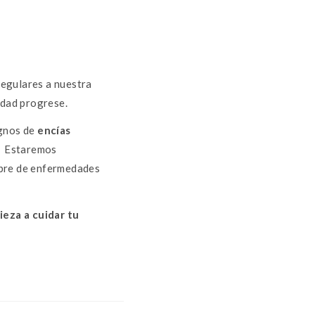
 regulares a nuestra
edad progrese.
ignos de
encías
!
Estaremos
ibre de enfermedades
ieza a cuidar tu