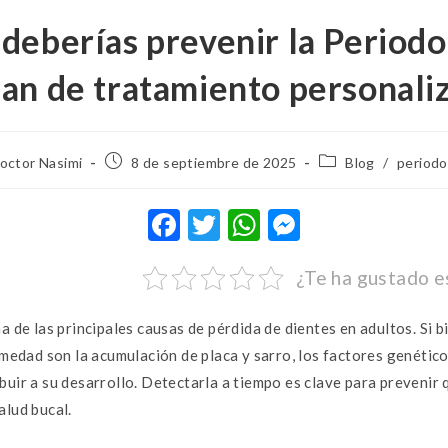
deberías prevenir la Periodo
lan de tratamiento personali
Doctor Nasimi
8 de septiembre de 2025
Blog
/
periodo
F
T
W
M
ac
w
h
es
¿Te ha gustado e
e
it
at
se
b
te
s
n
a de las principales causas de pérdida de dientes en adultos. Si b
o
r
A
g
rmedad son la acumulación de placa y sarro, los factores genéticos
o
p
er
uir a su desarrollo. Detectarla a tiempo es clave para prevenir
k
p
alud bucal.