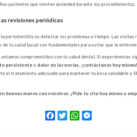
los pacientes que sienten ansiedad durante los procedimientos.
las revisiones periódicas
 la periodontitis es detectar los problemas a tiempo. Las visitas
to de tu salud bucal son fundamentales para evitar que la enferm
, estamos comprometidos con tu salud dental. Si experimentas s
nto persistente
o
dolor en las encías
,
¡contáctanos hoy mismo
te el tratamiento adecuado para mantener tu boca saludable y l
 en buenas manos con nosotros. ¡Pide tu cita hoy mismo y emp
F
T
W
M
ac
w
h
es
e
it
at
se