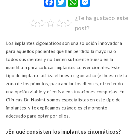
F
T
W
M
ac
w
h
es
¿Te ha gustado este
e
it
at
se
post?
b
te
s
n
o
r
A
g
Los implantes cigomáticos son una solución innovadora
o
p
er
para aquellos pacientes que han perdido la mayoría o
k
p
todos sus dientes y no tienen suficiente hueso en la
mandíbula para colocar implantes convencionales. Este
tipo de implante utiliza el hueso cigomático (el hueso de la
zona de los pómulos) para anclar los dientes, ofreciendo
una opción viable y efectiva en situaciones complejas. En
Clínicas Dr. Nasimi
, somos especialistas en este tipo de
implantes, y te explicamos cuándo es el momento
adecuado para optar por ellos.
¿En qué consisten los implantes cigomáticos?