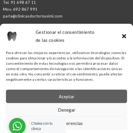
Tel.
91 698 67 11
Mov.
692 867 991
parla@clinicasdoctornasimi.com
Gestionar el consentimiento
DR. NASIMI PARTNER
de las cookies
Para ofrecer las mejores experiencias, utilizamos tecnologías como las
cookies para almacenar y/o acceder a la información del dispositivo. El
CLÍNICA DENTAL DR. NASIMI GETAFE
consentimiento de estas tecnologías nos permitirá procesar datos
como el comportamiento de navegación o las identificaciones únicas
C/ Ramón y Cajal, nº16
en este sitio. No consentir o retirar el consentimiento, puede afectar
negativamente a ciertas características y funciones.
28902 Getafe. Madrid
Tel.
91
418 53 00
Mov.
690 88 02 70
Aceptar
getafe@clinicasdoctornasimi.com
Denegar
Ver preferencias
Chatea con tu
© 2022 Clínicas Dentales Dr. Nasimi |
Aviso Legal y Política de Privacidad
|
clínica
Política de Cookies