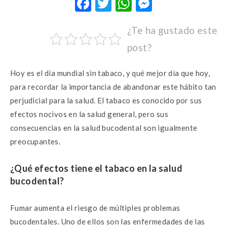
F
T
W
M
ac
w
h
es
¿Te ha gustado este
e
it
at
se
post?
b
te
s
n
o
r
A
g
Hoy es el día mundial sin tabaco, y qué mejor día que hoy,
o
p
er
para recordar la importancia de abandonar este hábito tan
k
p
perjudicial para la salud. El tabaco es conocido por sus
efectos nocivos en la salud general, pero sus
consecuencias en la salud bucodental son igualmente
preocupantes.
¿Qué efectos tiene el tabaco en la salud
bucodental?
Fumar aumenta el riesgo de múltiples problemas
bucodentales. Uno de ellos son las enfermedades de las