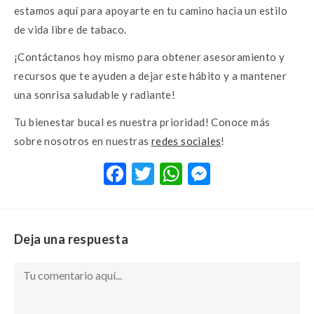
estamos aquí para apoyarte en tu camino hacia un estilo
de vida libre de tabaco.
¡Contáctanos hoy mismo para obtener asesoramiento y
recursos que te ayuden a dejar este hábito y a mantener
una sonrisa saludable y radiante!
Tu bienestar bucal es nuestra prioridad! Conoce más
sobre nosotros en nuestras
redes sociales
!
F
T
W
M
ac
w
h
es
e
it
at
se
b
te
s
n
Deja una respuesta
o
r
A
g
o
p
er
k
p