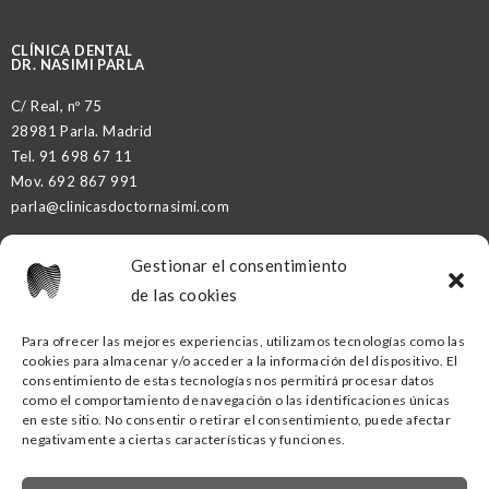
CLÍNICA DENTAL
DR. NASIMI PARLA
C/ Real, nº 75
28981 Parla. Madrid
Tel.
91 698 67 11
Mov.
692 867 991
parla@clinicasdoctornasimi.com
Gestionar el consentimiento
DR. NASIMI PARTNER
de las cookies
Para ofrecer las mejores experiencias, utilizamos tecnologías como las
cookies para almacenar y/o acceder a la información del dispositivo. El
CLÍNICA DENTAL DR. NASIMI GETAFE
consentimiento de estas tecnologías nos permitirá procesar datos
como el comportamiento de navegación o las identificaciones únicas
C/ Ramón y Cajal, nº16
en este sitio. No consentir o retirar el consentimiento, puede afectar
negativamente a ciertas características y funciones.
28902 Getafe. Madrid
Tel.
91
418 53 00