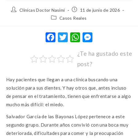
Clínicas Doctor Nasimi
11 de junio de 2026
Casos Reales
F
T
W
M
ac
w
h
es
¿Te ha gustado este
e
it
at
se
post?
b
te
s
n
o
r
A
g
Hay pacientes que llegan a una clínica buscando una
o
p
er
solución para sus dientes. Y hay otros que, antes incluso
k
p
de pensar en el tratamiento, tienen que enfrentarse a algo
mucho más difícil: el miedo.
Salvador García de las Bayonas López pertenece a este
segundo grupo. Durante años convivió con una boca muy
deteriorada, dificultades para comer y la preocupación