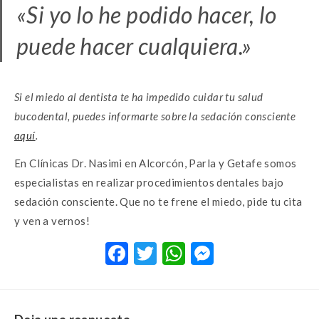
«Si yo lo he podido hacer, lo
puede hacer cualquiera.»
Si el miedo al dentista te ha impedido cuidar tu salud
bucodental, puedes informarte sobre la sedación consciente
aquí
.
En Clínicas Dr. Nasimi en Alcorcón, Parla y Getafe somos
especialistas en realizar procedimientos dentales bajo
sedación consciente. Que no te frene el miedo, pide tu cita
y ven a vernos!
F
T
W
M
ac
w
h
es
e
it
at
se