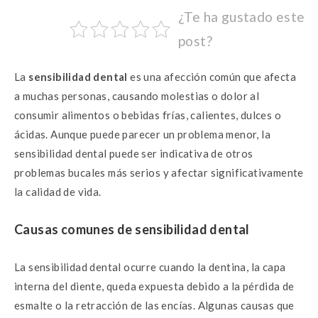
ac
w
h
es
¿Te ha gustado este
e
it
at
se
post?
b
te
s
n
o
r
A
g
La
sensibilidad dental
es una afección común que afecta
o
p
er
a muchas personas, causando molestias o dolor al
k
p
consumir alimentos o bebidas frías, calientes, dulces o
ácidas. Aunque puede parecer un problema menor, la
sensibilidad dental puede ser indicativa de otros
problemas bucales más serios y afectar significativamente
la calidad de vida.
Causas comunes de sensibilidad dental
La sensibilidad dental ocurre cuando la dentina, la capa
interna del diente, queda expuesta debido a la pérdida de
esmalte o la retracción de las encías. Algunas causas que