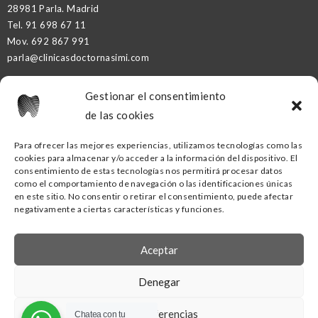
28981 Parla. Madrid
Tel.
91 698 67 11
Mov.
692 867 991
parla@clinicasdoctornasimi.com
Gestionar el consentimiento
DR. NASIMI PARTNER
de las cookies
Para ofrecer las mejores experiencias, utilizamos tecnologías como las
cookies para almacenar y/o acceder a la información del dispositivo. El
CLÍNICA DENTAL DR. NASIMI GETAFE
consentimiento de estas tecnologías nos permitirá procesar datos
como el comportamiento de navegación o las identificaciones únicas
C/ Ramón y Cajal, nº16
en este sitio. No consentir o retirar el consentimiento, puede afectar
negativamente a ciertas características y funciones.
28902 Getafe. Madrid
Tel.
91
418 53 00
Mov.
690 88 02 70
Aceptar
getafe@clinicasdoctornasimi.com
Denegar
Ver preferencias
Chatea con tu