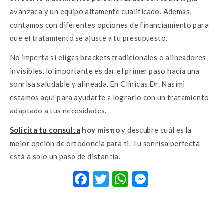
avanzada y un equipo altamente cualificado. Además,
contamos con diferentes opciones de financiamiento para
que el tratamiento se ajuste a tu presupuesto.
No importa si eliges brackets tradicionales o alineadores
invisibles, lo importante es dar el primer paso hacia una
sonrisa saludable y alineada. En Clínicas Dr. Nasimi
estamos aquí para ayudarte a lograrlo con un tratamiento
adaptado a tus necesidades.
Solicita tu consulta
hoy mismo
y descubre cuál es la
mejor opción de ortodoncia para ti. Tu sonrisa perfecta
está a solo un paso de distancia.
F
T
W
M
ac
w
h
es
e
it
at
se