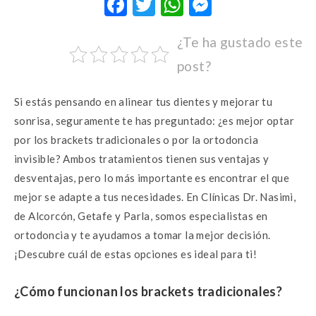
F
T
W
M
ac
w
h
es
¿Te ha gustado este
e
it
at
se
post?
b
te
s
n
o
r
A
g
Si estás pensando en alinear tus dientes y mejorar tu
o
p
er
sonrisa, seguramente te has preguntado: ¿es mejor optar
k
p
por los brackets tradicionales o por la ortodoncia
invisible? Ambos tratamientos tienen sus ventajas y
desventajas, pero lo más importante es encontrar el que
mejor se adapte a tus necesidades. En Clínicas Dr. Nasimi,
de Alcorcón, Getafe y Parla, somos especialistas en
ortodoncia y te ayudamos a tomar la mejor decisión.
¡Descubre cuál de estas opciones es ideal para ti!
¿Cómo funcionan los brackets tradicionales?