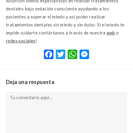
Alcorcón somos especialistas en realizar tratamientos
dentales bajo sedación consciente ayudando a los
pacientes a superar el miedo y así poder realizar
tratamientos dentales sin miedo y sin dolor. Si el miedo te
impide cuidarte contáctanos a través de nuestra
web
o
redes sociales
!
F
T
W
M
ac
w
h
es
e
it
at
se
b
te
s
n
Deja una respuesta
o
r
A
g
o
p
er
k
p