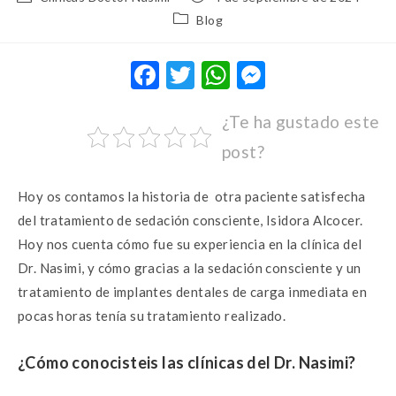
Blog
F
T
W
M
ac
w
h
es
¿Te ha gustado este
e
it
at
se
post?
b
te
s
n
o
r
A
g
Hoy os contamos la historia de otra paciente satisfecha
o
p
er
del tratamiento de sedación consciente, Isidora Alcocer.
k
p
Hoy nos cuenta cómo fue su experiencia en la clínica del
Dr. Nasimi, y cómo gracias a la sedación consciente y un
tratamiento de implantes dentales de carga inmediata en
pocas horas tenía su tratamiento realizado.
¿Cómo conocisteis las clínicas del
Dr. Nasimi?