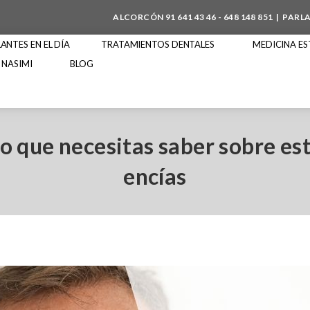
ALCORCÓN
91 641 43 46
-
648 148 851
| PARL
NTES EN EL DÍA
TRATAMIENTOS DENTALES
MEDICINA ES
 NASIMI
BLOG
lo que necesitas saber sobre e
encías