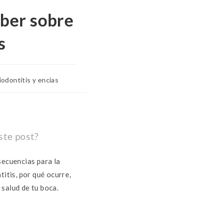
aber sobre
s
iodontitis y encias
ste post?
secuencias para la
titis, por qué ocurre,
salud de tu boca.