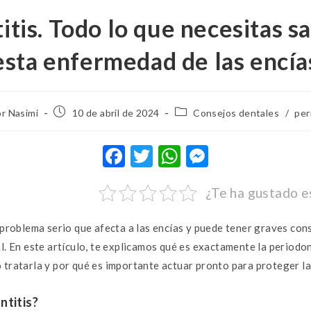
itis. Todo lo que necesitas s
esta enfermedad de las encía
or Nasimi
10 de abril de 2024
Consejos dentales
/
per
F
T
W
M
ac
w
h
es
¿Te ha gustado e
e
it
at
se
b
te
s
n
 problema serio que afecta a las encías y puede tener graves con
o
r
A
g
l. En este artículo, te explicamos qué es exactamente la periodon
o
p
er
tratarla y por qué es importante actuar pronto para proteger la 
k
p
ntitis?