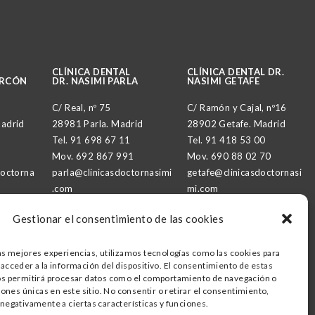
CLÍNICA DENTAL
CLÍNICA DENTAL DR.
ORCÓN
DR. NASIMI PARLA
NASIMI GETAFE
C/ Real, nº 75
C/ Ramón y Cajal, nº16
Madrid
28981 Parla. Madrid
28902 Getafe. Madrid
Tel.
91 698 67 11
Tel.
91
418 53 00
Mov.
692 867 991
Mov.
690 88 02 70
doctorna
parla@clinicasdoctornasimi
getafe@clinicasdoctornasi
.com
mi.com
Gestionar el consentimiento de las cookies
DR. NASIMI PARTNER
as mejores experiencias, utilizamos tecnologías como las cookies para
acceder a la información del dispositivo. El consentimiento de estas
os permitirá procesar datos como el comportamiento de navegación o
ciones únicas en este sitio. No consentir o retirar el consentimiento,
negativamente a ciertas características y funciones.