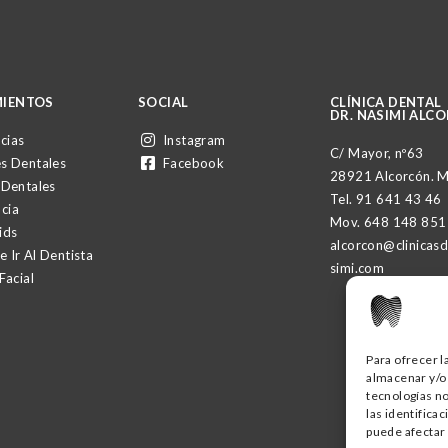
IENTOS
SOCIAL
CLÍNICA DENTAL
DR. NASIMI ALC
cias
Instagram
C/ Mayor, nº63
s Dentales
Facebook
28921 Alcorcón. 
 Dentales
Tel.
91 641 43 46
cia
Mov.
648 148 851
ids
alcorcon@clinicas
 Ir Al Dentista
simi.com
Facial
Para ofrecer l
almacenar y/o 
tecnologías n
las identifica
puede afectar 