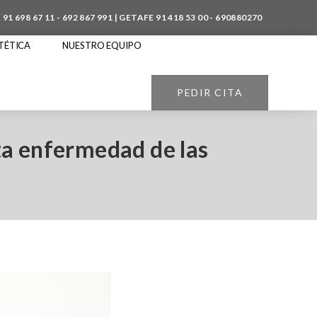
A
91 698 67 11
-
692 867 991
| GETAFE
91 418 53 00
-
690880270
TÉTICA
NUESTRO EQUIPO
PEDIR CITA
sta enfermedad de las