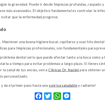
egún la gravedad. Puede ir desde limpiezas profundas, raspado y 
asos más avanzados. El objetivo fundamental es controlar la infe
a evitar que la enfermedad progrese.
ado
. Mantener una buena higiene bucal, cepillarse y usar hilo denta
dicas para limpiezas profesionales, son fundamentales para preven
 problema dental serio que puede afectar tanto a la boca como a l
ratarla a tiempo para evitar problemas a largo plazo. Si tienes sí
 la salud de tus encías, ven a
Clínicas Dr. Nasimi
para obtener un
to personalizado.
 y da el primer paso hacia una
sonrisa saludable
y radiante!
F
T
W
M
ac
w
h
es