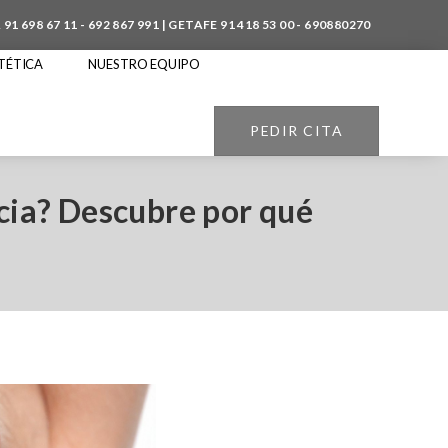
A
91 698 67 11
-
692 867 991
| GETAFE
91 418 53 00
-
690880270
TÉTICA
NUESTRO EQUIPO
PEDIR CITA
cia? Descubre por qué