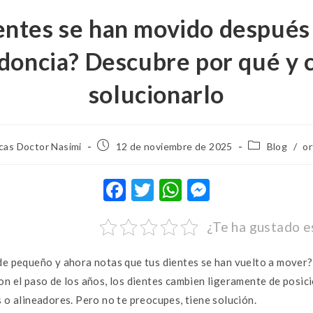
entes se han movido después
doncia? Descubre por qué y
solucionarlo
icas Doctor Nasimi
12 de noviembre de 2025
Blog
/
or
F
T
W
M
ac
w
h
es
¿Te ha gustado e
e
it
at
se
b
te
s
n
e pequeño y ahora notas que tus dientes se han vuelto a mover? 
o
r
A
g
n el paso de los años, los dientes cambien ligeramente de posici
o
p
er
 o alineadores. Pero no te preocupes, tiene solución.