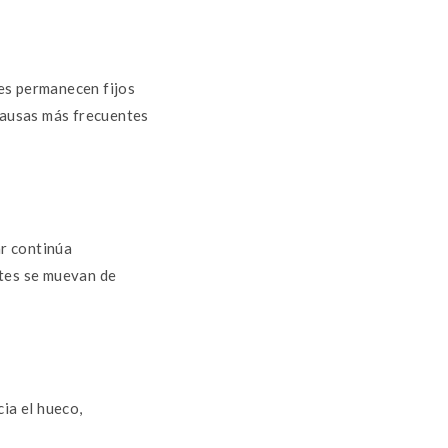
es permanecen fijos
 causas más frecuentes
ar continúa
ntes se muevan de
ia el hueco,