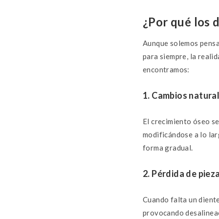
¿Por qué los 
Aunque solemos pensar
para siempre, la reali
encontramos:
1. Cambios natura
El crecimiento óseo se
modificándose a lo la
forma gradual.
2. Pérdida de piez
Cuando falta un diente
provocando desalineac