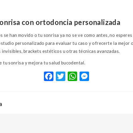
onrisa con ortodoncia personalizada
es se han movido o tu sonrisa ya no se ve como antes, no esperes
studio personalizado para evaluar tu caso y ofrecerte la mejor 
 invisibles, brackets estéticos u otras técnicas avanzadas.
 tu sonrisa y mejora tu salud bucodental.
F
T
W
M
ac
w
h
es
e
it
at
se
b
te
s
n
a
o
r
A
g
o
p
er