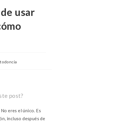
 de usar
 cómo
todoncia
ste post?
No eres el único. Es
ón, incluso después de