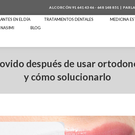
ALCORCÓN
91 641 43 46
-
648 148 851
| PARL
NTES EN EL DÍA
TRATAMIENTOS DENTALES
MEDICINA ES
 NASIMI
BLOG
movido después de usar ortodon
y cómo solucionarlo