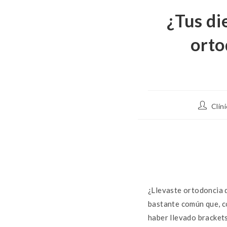
¿Tus di
orto
Clín
¿Llevaste ortodoncia d
bastante común que, co
haber llevado brackets