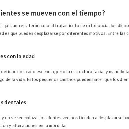
k
p
dientes se mueven con el tiempo?
 que, una vez terminado el tratamiento de ortodoncia, los dient
dad es que pueden desplazarse por diferentes motivos. Entre las
les con la edad
 detiene en la adolescencia, pero la estructura facial y mandibul
rgo de la vida. Estos pequeños cambios pueden hacer que los die
as dentales
 y no se reemplaza, los dientes vecinos tienden a desplazarse hac
ión y alteraciones en la mordida.