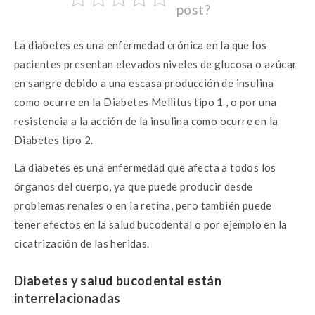
post?
b
te
s
n
o
r
A
g
La diabetes es una enfermedad crónica en la que los
o
p
er
pacientes presentan elevados niveles de glucosa o azúcar
k
p
en sangre debido a una escasa producción de insulina
como ocurre en la Diabetes Mellitus tipo 1 , o por una
resistencia a la acción de la insulina como ocurre en la
Diabetes tipo 2.
La diabetes es una enfermedad que afecta a todos los
órganos del cuerpo, ya que puede producir desde
problemas renales o en la retina, pero también puede
tener efectos en la salud bucodental o por ejemplo en la
cicatrización de las heridas.
Diabetes y salud bucodental están
interrelacionadas