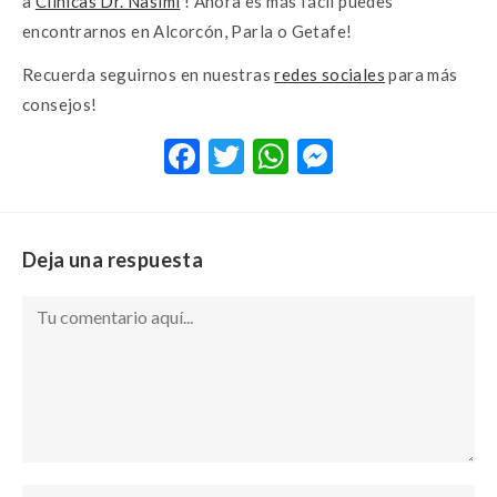
a
Clínicas Dr. Nasimi
! Ahora es más fácil puedes
encontrarnos en Alcorcón, Parla o Getafe!
Recuerda seguirnos en nuestras
redes sociales
para más
consejos!
F
T
W
M
ac
w
h
es
e
it
at
se
b
te
s
n
Deja una respuesta
o
r
A
g
o
p
er
k
p