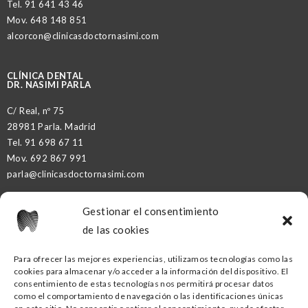
Tel.
91 641 43 46
Mov.
648 148 851
alcorcon@clinicasdoctornasimi.com
CLÍNICA DENTAL
DR. NASIMI PARLA
C/ Real, nº 75
28981 Parla. Madrid
Tel.
91 698 67 11
Mov.
692 867 991
parla@clinicasdoctornasimi.com
Gestionar el consentimiento
DR. NASIMI PARTNER
de las cookies
Para ofrecer las mejores experiencias, utilizamos tecnologías como las
cookies para almacenar y/o acceder a la información del dispositivo. El
CLÍNICA DENTAL DR. NASIMI GETAFE
consentimiento de estas tecnologías nos permitirá procesar datos
como el comportamiento de navegación o las identificaciones únicas
C/ Ramón y Cajal, nº16