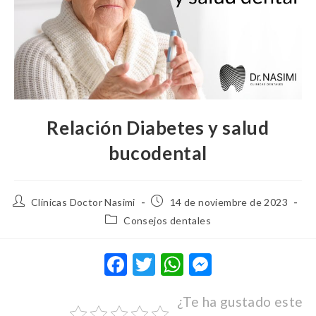
Relación Diabetes y salud
bucodental
Clínicas Doctor Nasimi
14 de noviembre de 2023
Consejos dentales
F
T
W
M
ac
w
h
es
¿Te ha gustado este
e
it
at
se