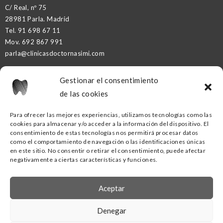
C/ Real, nº 75
28981 Parla. Madrid
Tel.
91 698 67 11
Mov.
692 867 991
parla@clinicasdoctornasimi.com
Gestionar el consentimiento
DR. NASIMI PARTNER
de las cookies
Para ofrecer las mejores experiencias, utilizamos tecnologías como las
cookies para almacenar y/o acceder a la información del dispositivo. El
CLÍNICA DENTAL DR. NASIMI GETAFE
consentimiento de estas tecnologías nos permitirá procesar datos
como el comportamiento de navegación o las identificaciones únicas
C/ Ramón y Cajal, nº16
en este sitio. No consentir o retirar el consentimiento, puede afectar
negativamente a ciertas características y funciones.
28902 Getafe. Madrid
Tel.
91
418 53 00
Mov.
690 88 02 70
Aceptar
getafe@clinicasdoctornasimi.com
Denegar