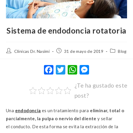
Sistema de endodoncia rotatoria
Clínicas Dr. Nasimi
31 de mayo de 2019
Blog
F
T
W
M
ac
w
h
es
¿Te ha gustado este
e
it
at
se
post?
b
te
s
n
o
r
A
g
Una
endodoncia
es un tratamiento para
eliminar, total o
o
p
er
parcialmente, la pulpa o nervio del diente
y sellar
k
p
el conducto. De esta forma se evita la extracción de la