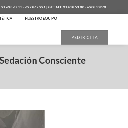
A
91 698 67 11
-
692 867 991
| GETAFE
91 418 53 00
-
690880270
TÉTICA
NUESTRO EQUIPO
PEDIR CITA
a Sedación Consciente