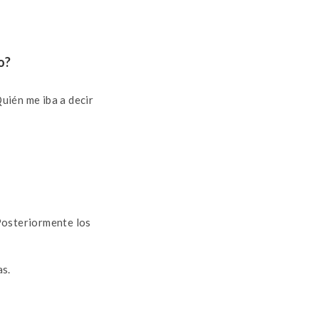
o?
Quién me iba a decir
Posteriormente los
as.