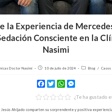
e la Experiencia de Mercedes
Sedación Consciente en la Clí
Nasimi
ínicas Doctor Nasimi
10 de julio de 2024
Blog
/
Casos
F
T
W
M
ac
w
h
es
¿Te ha gustado e
e
it
at
se
b
te
s
n
Jesús Ahijado comparten su sorprendente y positiva experiencia