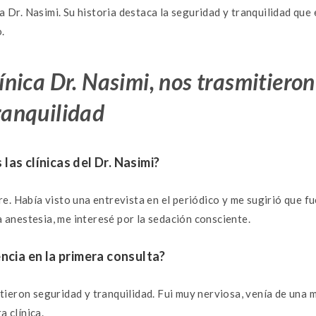
o
r
A
g
ca Dr. Nasimi. Su historia destaca la seguridad y tranquilidad qu
o
p
er
.
k
p
ínica
Dr.
Nasimi,
nos
trasmitieron
ranquilidad
las clínicas del Dr. Nasimi?
. Había visto una entrevista en el periódico y me sugirió que fuer
la anestesia, me interesé por la sedación consciente.
encia en la primera consulta?
ieron seguridad y tranquilidad. Fui muy nerviosa, venía de una 
a clínica.