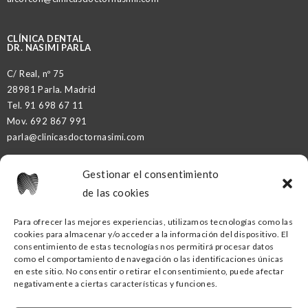
CLÍNICA DENTAL
DR. NASIMI PARLA
C/ Real, nº 75
28981 Parla. Madrid
Tel.
91 698 67 11
Mov.
692 867 991
parla@clinicasdoctornasimi.com
Gestionar el consentimiento
DR. NASIMI PARTNER
de las cookies
Para ofrecer las mejores experiencias, utilizamos tecnologías como las
cookies para almacenar y/o acceder a la información del dispositivo. El
CLÍNICA DENTAL DR. NASIMI GETAFE
consentimiento de estas tecnologías nos permitirá procesar datos
como el comportamiento de navegación o las identificaciones únicas
C/ Ramón y Cajal, nº16
en este sitio. No consentir o retirar el consentimiento, puede afectar
negativamente a ciertas características y funciones.
28902 Getafe. Madrid
Tel.
91
418 53 00