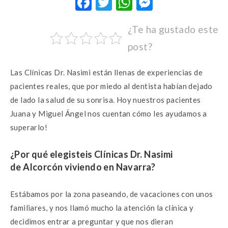
F
T
W
M
ac
w
h
es
¿Te ha gustado este
e
it
at
se
post?
b
te
s
n
o
r
A
g
Las Clínicas Dr. Nasimi están llenas de experiencias de
o
p
er
pacientes reales, que por miedo al dentista habían dejado
k
p
de lado la salud de su sonrisa. Hoy nuestros pacientes
Juana y Miguel Ángel nos cuentan cómo les ayudamos a
superarlo!
¿Por qué elegisteis Clínicas Dr. Nasimi
de
Alcorcón
viviendo
en
Navarra?
Estábamos por la zona paseando, de vacaciones con unos
familiares, y nos llamó mucho la atención la clínica y
decidimos entrar a preguntar y que nos dieran