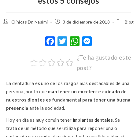
estos 5 consejos
Clínicas Dr. Nasimi
3 de diciembre de 2018
Blog
F
T
W
M
ac
w
h
es
¿Te ha gustado este
e
it
at
se
post?
b
te
s
n
o
r
A
g
La dentadura es uno de los rasgos más destacables de una
o
p
er
persona, por lo que
mantener un excelente cuidado de
k
p
nuestros dientes es fundamental para tener una buena
presencia
ante la sociedad.
Hoy en día es muy común tener
implantes dentales
. Se
trata de un método que se utiliza para reponer una o
varias piezas cuando el paciente las ha perdido o bien si