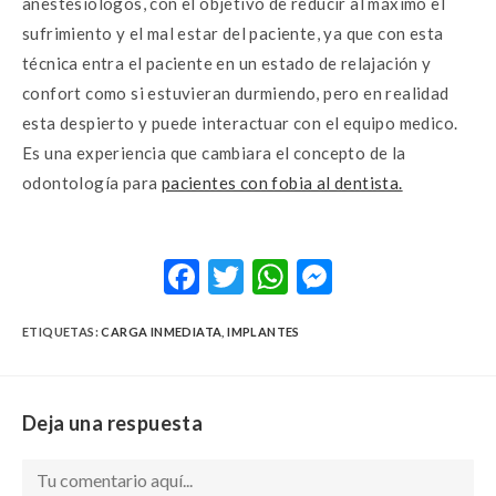
anestesiólogos, con el objetivo de reducir al máximo el
sufrimiento y el mal estar del paciente, ya que con esta
técnica entra el paciente en un estado de relajación y
confort como si estuvieran durmiendo, pero en realidad
esta despierto y puede interactuar con el equipo medico.
Es una experiencia que cambiara el concepto de la
odontología para
pacientes con fobia al dentista.
F
T
W
M
ac
w
h
es
ETIQUETAS:
CARGA INMEDIATA
,
IMPLANTES
e
it
at
se
b
te
s
n
o
r
A
g
Deja una respuesta
o
p
er
k
p